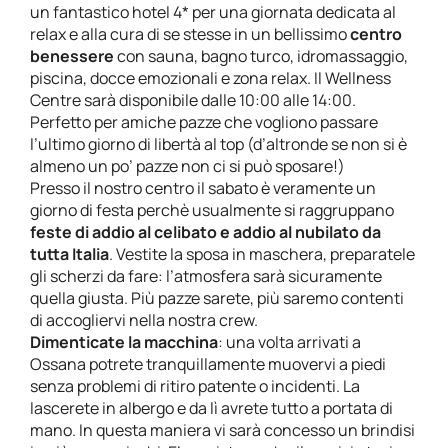
un fantastico hotel 4* per una giornata dedicata al
relax e alla cura di se stesse in un bellissimo
centro
benessere
con sauna, bagno turco, idromassaggio,
piscina, docce emozionali e zona relax. Il Wellness
Centre sarà disponibile dalle 10:00 alle 14:00.
Perfetto per amiche pazze che vogliono passare
l’ultimo giorno di libertà al top (d’altronde se non si è
almeno un po’ pazze non ci si può sposare!)
Presso il nostro centro il sabato è veramente un
giorno di festa perchè usualmente si raggruppano
feste di addio al celibato e addio al nubilato da
tutta Italia
. Vestite la sposa in maschera, preparatele
gli scherzi da fare: l’atmosfera sarà sicuramente
quella giusta. Più pazze sarete, più saremo contenti
di accogliervi nella nostra crew.
Dimenticate la macchina
: una volta arrivati a
Ossana potrete tranquillamente muovervi a piedi
senza problemi di ritiro patente o incidenti. La
lascerete in albergo e da lì avrete tutto a portata di
mano. In questa maniera vi sarà concesso un brindisi