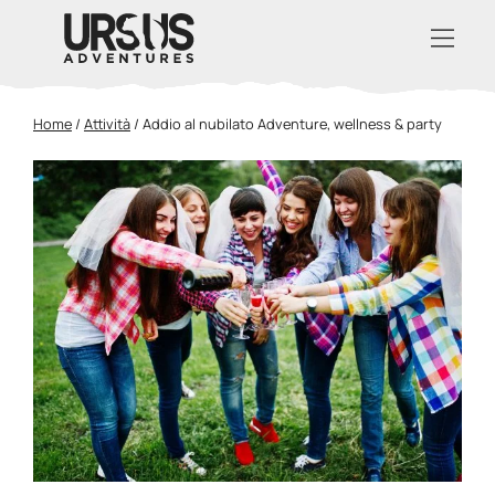
Home
/
Attività
/
Addio al nubilato Adventure, wellness & party