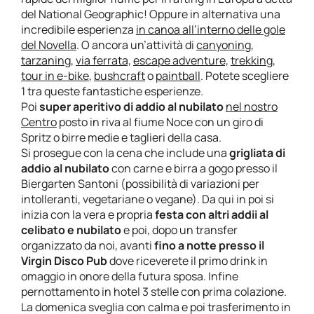
del National Geographic! Oppure in alternativa una
incredibile esperienza
in canoa all’interno delle gole
del Novella
. O ancora un’attività di
canyoning
,
tarzaning,
via ferrata,
escape adventure,
trekking
,
tour in e-bike
,
bushcraft
o
paintball
. Potete scegliere
1 tra queste fantastiche esperienze.
Poi
super aperitivo di addio al nubilato
nel nostro
Centro
posto in riva al fiume Noce con un giro di
Spritz o birre medie e taglieri della casa.
Si prosegue con la cena che include una
grigliata di
addio al nubilato
con carne e birra a gogo presso il
Biergarten Santoni (possibilità di variazioni per
intolleranti, vegetariane o vegane). Da qui in poi si
inizia con la vera e propria
festa con altri addii al
celibato e nubilato
e poi, dopo un transfer
organizzato da noi, avanti
fino a notte presso il
Virgin Disco Pub
dove riceverete il primo drink in
omaggio in onore della futura sposa. Infine
pernottamento in hotel 3 stelle con prima colazione.
La domenica sveglia con calma e poi trasferimento in