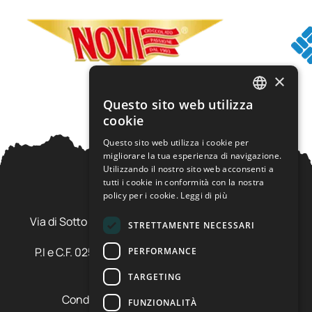
×
Questo sito web utilizza
ITALIAN
cookie
ENGLISH
Questo sito web utilizza i cookie per
migliorare la tua esperienza di navigazione.
Utilizzando il nostro sito web acconsenti a
tutti i cookie in conformità con la nostra
policy per i cookie.
Leggi di più
Ursus Adventures Srl
Via di Sotto Pila, 6 - 38026 Ossana (TN) Val di Sole
STRETTAMENTE NECESSARI
Trentino Alto Adige - Italia
P.I e C.F. 02577600220 - cap.soc. € 20.000,00 i.v.
PERFORMANCE
SDI: SZLUBAI
TARGETING
Condizioni di vendita e cancellazione
FUNZIONALITÀ