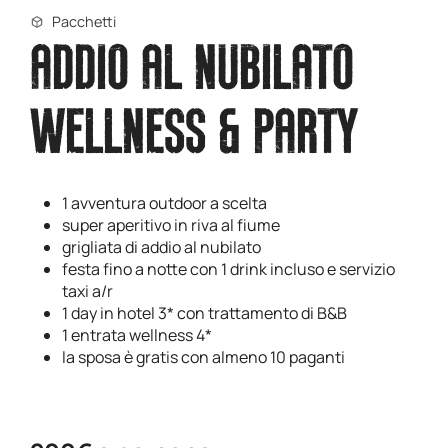
Pacchetti
ADDIO AL NUBILATO
WELLNESS & PARTY
1 avventura outdoor a scelta
super aperitivo in riva al fiume
grigliata di addio al nubilato
festa fino a notte con 1 drink incluso e servizio
taxi a/r
1 day in hotel 3* con trattamento di B&B
1 entrata wellness 4*
la sposa è gratis con almeno 10 paganti