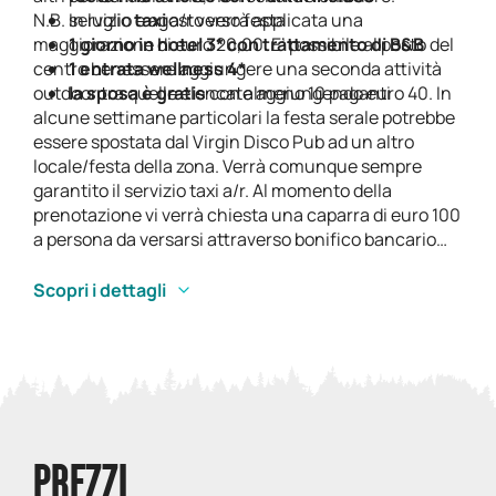
N.B. In luglio e agosto verrà applicata una
servizio
taxi
a/r verso festa
maggiorazione di euro 20,00. E’ possibile al posto del
1 giorno in hotel 3* con trattamento di B&B
centro benessere aggiungere una seconda attività
1 entrata wellness 4*
outdoor tra quelle elencate aggiungendo euro 40. In
la sposa è gratis
con almeno 10 paganti
alcune settimane particolari la festa serale potrebbe
essere spostata dal Virgin Disco Pub ad un altro
locale/festa della zona. Verrà comunque sempre
garantito il servizio taxi a/r. Al momento della
prenotazione vi verrà chiesta una caparra di euro 100
a persona da versarsi attraverso bonifico bancario
anticipato. Sono permesse modifiche dei numeri
senza penali fino a 48h prima dell’arrivo. Eventuali
Scopri i dettagli
persone che non dovessero presentarsi il giorno
dell’attività o disdire entro le 48h perderanno la
caparra versata.
PREZZI