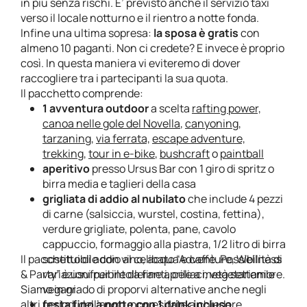
in più senza rischi. E’ previsto anche il servizio taxi
verso il locale notturno e il rientro a notte fonda.
Infine una ultima sopresa:
la sposa è gratis
con
almeno 10 paganti. Non ci credete? E invece è proprio
così. In questa maniera vi eviteremo di dover
raccogliere tra i partecipanti la sua quota.
Il pacchetto comprende:
1
avventura outdoor
a scelta
rafting power,
canoa nelle gole del Novella
,
canyoning
,
tarzaning,
via ferrata,
escape adventure,
trekking
,
tour in e-bike
,
bushcraft
o
paintball
aperitivo
presso Ursus Bar con 1 giro di spritz o
birra media e taglieri della casa
grigliata di addio al nubilato
che include 4 pezzi
di carne (salsiccia, wurstel, costina, fettina),
verdure grigliate, polenta, pane, cavolo
cappuccio, formaggio alla piastra, 1/2 litro di birra
Il pacchetto di addio al celibato “Adventure, Wellness
sostituibile con vino, acqua e caffè. Possibilità di
& Party” è usufruibile da fine aprile a metà settembre.
variazioni per intolleranti, celiaci, vegetariani e
Siamo in grado di proporvi alternative anche negli
vegani.
altri periodi dell’anno, non esitate a chiedere.
festa fino a notte con 1 drink incluso