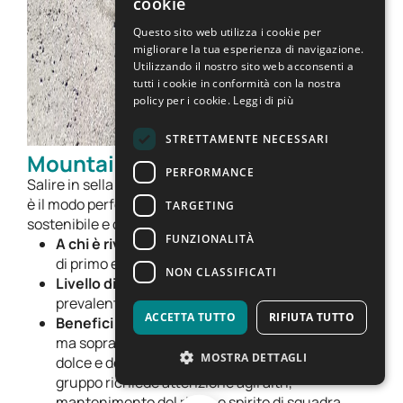
cookie
ENGLISH
Questo sito web utilizza i cookie per
migliorare la tua esperienza di navigazione.
Utilizzando il nostro sito web acconsenti a
tutti i cookie in conformità con la nostra
policy per i cookie.
Leggi di più
STRETTAMENTE NECESSARI
Mountain Bike:
PERFORMANCE
Salire in sella e percorrere la ciclabile della Val di Sole
è il modo perfetto per esplorare il territorio in modo
TARGETING
sostenibile e divertente.
FUNZIONALITÀ
A chi è rivolto:
studenti della scuola secondaria
di primo e secondo grado.
NON CLASSIFICATI
Livello di difficoltà:
Facile. La pista ciclabile è
prevalentemente pianeggiante e adatta a tutti.
ACCETTA TUTTO
RIFIUTA TUTTO
Benefici formativi:
migliora l’equilibrio e i riflessi,
ma soprattutto insegna il valore della mobilità
MOSTRA DETTAGLI
dolce e del rispetto per l’ambiente. Pedalare in
gruppo richiede attenzione agli altri,
mantenimento del ritmo e spirito di squadra.