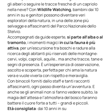
gli alberi o seguire le tracce fresche di un capriolo
nella neve? Con
Wildlife Watching
, bambini dai 10
anni in su e genitori possono diventare veri
esploratori della natura, in una delle zone più
selvagge e affascinanti del Parco Nazionale dello
Stelvio.
Accompagnati da guide esperte,
si parte all’alba o al
tramonto
, i momenti magici
in cui la fauna è più
attiva
, per un’escursione tra boschi e radure alla
ricerca degli abitanti più riservati delle montagne:
cervi, volpi, caprioli, aquile… ma anche tracce, tane e
segni di presenza. È un’esperienza di osservazione,
ascolto e scoperta, perfetta per chi ama la natura
vera e vuole viverla con rispetto e meraviglia.
Con binocoli forniti dallo staff e tanti racconti
affascinanti, ogni passo diventa un’avventura. E
anche se gli animali non si fanno vedere subito, la
magia dell’attesa e l’atmosfera del bosco faranno
battere il cuore forte a tutti – grandi e piccoli.
Età consigliata
: dai 10 anni in su