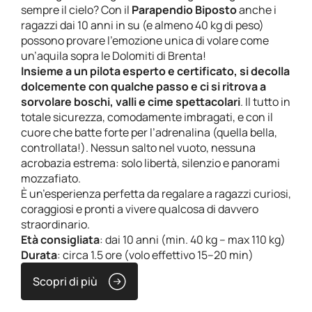
sempre il cielo? Con il
Parapendio Biposto
anche i
ragazzi dai 10 anni in su (e almeno 40 kg di peso)
possono provare l’emozione unica di volare come
un’aquila sopra le Dolomiti di Brenta!
Insieme a un pilota esperto e certificato, si decolla
dolcemente con qualche passo e ci si ritrova a
sorvolare boschi, valli e cime spettacolari
. Il tutto in
totale sicurezza, comodamente imbragati, e con il
cuore che batte forte per l’adrenalina (quella bella,
controllata!). Nessun salto nel vuoto, nessuna
acrobazia estrema: solo libertà, silenzio e panorami
mozzafiato.
È un’esperienza perfetta da regalare a ragazzi curiosi,
coraggiosi e pronti a vivere qualcosa di davvero
straordinario.
Età consigliata
: dai 10 anni (min. 40 kg – max 110 kg)
Durata
: circa 1.5 ore (volo effettivo 15–20 min)
Scopri di più