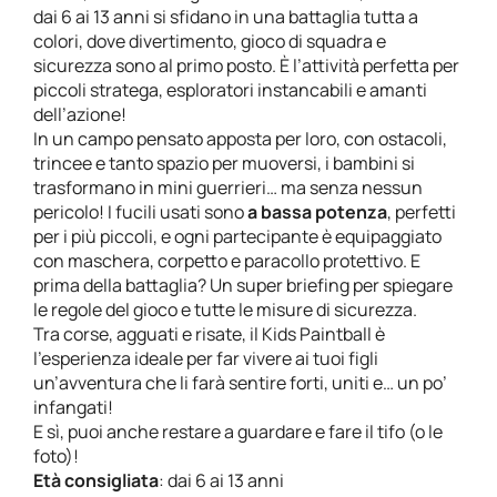
dai 6 ai 13 anni si sfidano in una battaglia tutta a
colori, dove divertimento, gioco di squadra e
sicurezza sono al primo posto. È l’attività perfetta per
piccoli stratega, esploratori instancabili e amanti
dell’azione!
In un campo pensato apposta per loro, con ostacoli,
trincee e tanto spazio per muoversi, i bambini si
trasformano in mini guerrieri… ma senza nessun
pericolo! I fucili usati sono
a bassa potenza
, perfetti
per i più piccoli, e ogni partecipante è equipaggiato
con maschera, corpetto e paracollo protettivo. E
prima della battaglia? Un super briefing per spiegare
le regole del gioco e tutte le misure di sicurezza.
Tra corse, agguati e risate, il Kids Paintball è
l’esperienza ideale per far vivere ai tuoi figli
un’avventura che li farà sentire forti, uniti e… un po’
infangati!
E sì, puoi anche restare a guardare e fare il tifo (o le
foto)!
Età consigliata
: dai 6 ai 13 anni