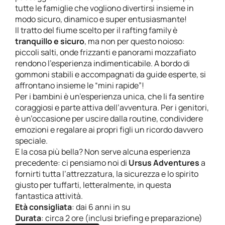
tutte le famiglie che vogliono divertirsi insieme in
modo sicuro, dinamico e super entusiasmante!
Il tratto del fiume scelto per il rafting family è
tranquillo e sicuro
, ma non per questo noioso:
piccoli salti, onde frizzanti e panorami mozzafiato
rendono l’esperienza indimenticabile. A bordo di
gommoni stabili e accompagnati da guide esperte, si
affrontano insieme le “mini rapide”!
Per i bambini è un’esperienza unica, che li fa sentire
coraggiosi e parte attiva dell’avventura. Per i genitori,
è un’occasione per uscire dalla routine, condividere
emozioni e regalare ai propri figli un ricordo davvero
speciale.
E la cosa più bella? Non serve alcuna esperienza
precedente: ci pensiamo noi di
Ursus Adventures
a
fornirti tutta l’attrezzatura, la sicurezza e lo spirito
giusto per tuffarti, letteralmente, in questa
fantastica attività.
Età consigliata
: dai 6 anni in su
Durata
: circa 2 ore (inclusi briefing e preparazione)