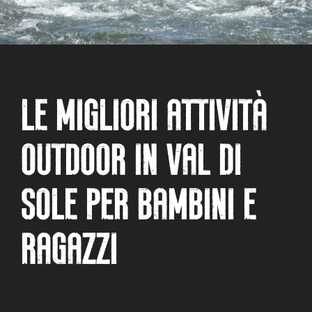
Home
/
News
/
Le migliori attività outdoor in Val di Sole per
bambini e ragazzi
LE MIGLIORI ATTIVITÀ
OUTDOOR IN VAL DI
SOLE PER BAMBINI E
RAGAZZI