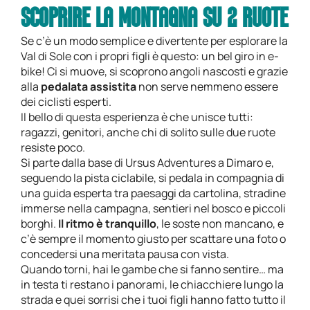
SCOPRIRE LA MONTAGNA SU 2 RUOTE
Se c’è un modo semplice e divertente per esplorare la
Val di Sole con i propri figli è questo: un bel giro in e-
bike!
Ci si muove, si scoprono angoli nascosti e grazie
alla
pedalata assistita
non serve nemmeno essere
dei ciclisti esperti.
Il bello di questa esperienza è che unisce tutti:
ragazzi, genitori, anche chi di solito sulle due ruote
resiste poco.
Si parte dalla base di Ursus Adventures a Dimaro e,
seguendo la pista ciclabile, si pedala in compagnia di
una guida esperta tra paesaggi da cartolina, stradine
immerse nella campagna, sentieri nel bosco e piccoli
borghi.
Il ritmo è tranquillo
, le soste non mancano, e
c’è sempre il momento giusto per scattare una foto o
concedersi una meritata pausa con vista.
Quando torni, hai le gambe che si fanno sentire… ma
in testa ti restano i panorami, le chiacchiere lungo la
strada e quei sorrisi che i tuoi figli hanno fatto tutto il