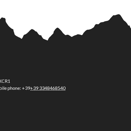
5UXCR1
ile phone: +39
+39 3348468540