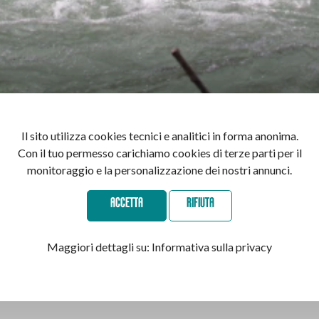
Il sito utilizza cookies tecnici e analitici in forma anonima.
Con il tuo permesso carichiamo cookies di terze parti per il
e sfide offerte dal torrente Noce, affrontando le onde e i salti d’ac
monitoraggio e la personalizzazione dei nostri annunci.
manovra, è ideale per te, che sei un principiante e vuoi metterti alla
ACCETTA
RIFIUTA
 cerchi un’esperienza esclusiva, avventurosa, emozionante e sicura, in
Maggiori dettagli su:
Informativa sulla privacy