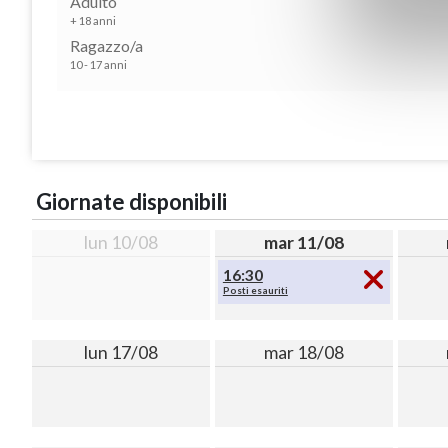
Adulto
+ 18 anni
Ragazzo/a
10 - 17 anni
Giornate disponibili
lun 10/08
mar 11/08
16:30
Posti esauriti
lun 17/08
mar 18/08