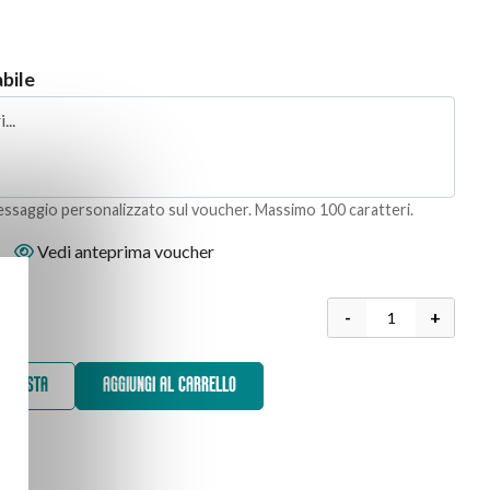
bile
messaggio personalizzato sul voucher. Massimo 100 caratteri.
Vedi anteprima voucher
-
+
CQUISTA