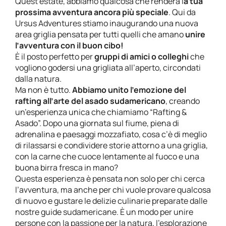
Quest’estate, abbiamo qualcosa che renderà l
a tua
prossima avventura ancora più speciale
. Qui da
Ursus Adventures stiamo inaugurando una nuova
area griglia pensata per tutti quelli che amano
unire
l’avventura con il buon cibo!
È il posto perfetto per
gruppi di amici o colleghi
che
vogliono godersi una grigliata all’aperto, circondati
dalla natura.
Ma non è tutto.
Abbiamo unito l’emozione del
rafting all’arte del asado sudamericano
, creando
un’esperienza unica che chiamiamo “Rafting &
Asado”. Dopo una giornata sul fiume, piena di
adrenalina e paesaggi mozzafiato, cosa c’è di meglio
di rilassarsi e condividere storie attorno a una griglia,
con la carne che cuoce lentamente al fuoco e una
buona birra fresca in mano?
Questa esperienza è pensata non solo per chi cerca
l’avventura, ma anche per chi vuole provare qualcosa
di nuovo e gustare le delizie culinarie preparate dalle
nostre
guide sudamericane
. È un modo per unire
persone con la passione per la natura, l’esplorazione