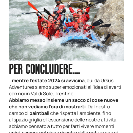
PER CONCLUDERE….
…
mentre l’estate 2024 si avvicina
, qui da Ursus
Adventures siamo super emozionati all’idea di averti
con noi in Val di Sole, Trentino.
Abbiamo messo insieme un sacco di cose nuove
che non vediamo l’ora di mostrarti
. Dal nostro
campo di
paintball
che rispetta l’ambiente, fino
al
spazio griglia e l’espansione delle nostre attività,
abbiamo pensato a tutto per farti vivere momenti
unici, sempre nel pieno rispetto della natura che ci