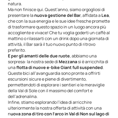
natura.
Ma non finisce qui. Quest’anno, siamo orgogliosi di
presentare la
nuova gestione del
Bar
, affidata a
Lea
,
che con la sua energia e le sue idee fresche promette
di trasformare questo spazio in un luogo ancora più
accogliente e vivace! Che tu voglia goderti un caffè al
mattino o rilassarti con un drink dopo una giornata di
attività, il Bar sarà il tuo nuovo punto di ritrovo
preferito.
E per gli amanti delle due ruote
, abbiamo una
sorpresa: la nostra sede di
Mezzana
si è arricchita di
una
flotta di nuove
e-bike Giant full suspended
.
Queste bici all’avanguardia sono pronte a offrirti
escursioni sicure e piene di divertimento,
permettendoti di esplorare i sentieri e le meraviglie
della Val di Sole con il massimo del comfort e
dell’adrenalina.
Infine, stiamo esplorando l’idea di arricchire
ulteriormente la nostra offerta di attività con una
n
uova zona di tiro con l’arco in Val di Non sul
lago di