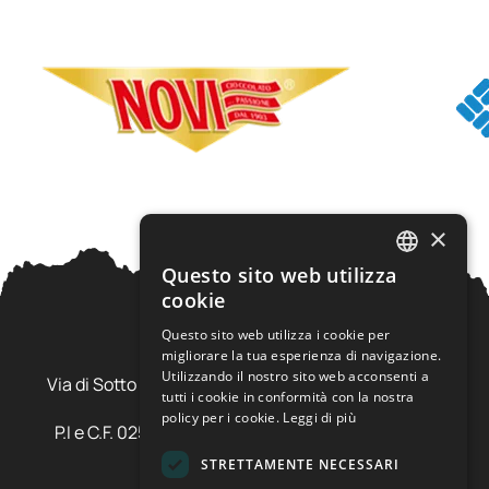
×
Questo sito web utilizza
ITALIAN
cookie
ENGLISH
Questo sito web utilizza i cookie per
migliorare la tua esperienza di navigazione.
Ursus Adventures Srl
Utilizzando il nostro sito web acconsenti a
Via di Sotto Pila, 6 - 38026 Ossana (TN) Val di Sole
tutti i cookie in conformità con la nostra
Trentino Alto Adige - Italia
policy per i cookie.
Leggi di più
P.I e C.F. 02577600220 - cap.soc. € 20.000,00 i.v.
SDI: SZLUBAI
STRETTAMENTE NECESSARI