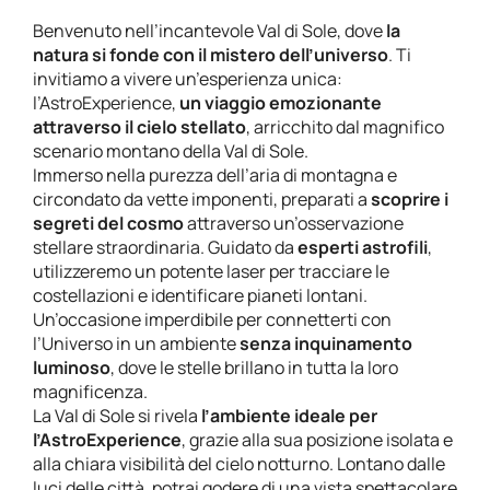
Benvenuto nell’incantevole Val di Sole, dove
la
natura si fonde con il mistero dell’universo
. Ti
invitiamo a vivere un’esperienza unica:
l’AstroExperience,
un viaggio emozionante
attraverso il cielo stellato
, arricchito dal magnifico
scenario montano della Val di Sole.
Immerso nella purezza dell’aria di montagna e
circondato da vette imponenti, preparati a
scoprire i
segreti del cosmo
attraverso un’osservazione
stellare straordinaria. Guidato da
esperti astrofili
,
utilizzeremo un potente laser per tracciare le
costellazioni e identificare pianeti lontani.
Un’occasione imperdibile per connetterti con
l’Universo in un ambiente
senza inquinamento
luminoso
, dove le stelle brillano in tutta la loro
magnificenza.
La Val di Sole si rivela
l’ambiente ideale per
l’AstroExperience
, grazie alla sua posizione isolata e
alla chiara visibilità del cielo notturno. Lontano dalle
luci delle città, potrai godere di una vista spettacolare