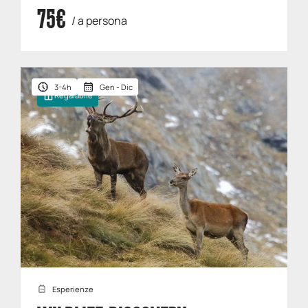
75€
/ a persona
3-4h
Gen - Dic
Regalabile
Esperienze