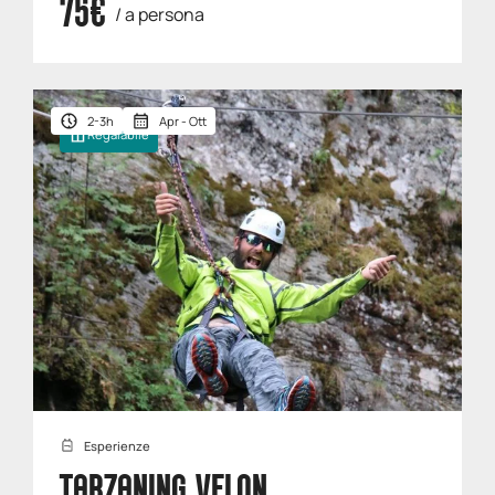
75€
/ a persona
2-3h
Apr - Ott
Regalabile
Esperienze
TARZANING VELON