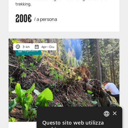
trekking.
200€
/ a persona
3-4h
Apr - Giu
Regalabile
×
Questo sito web utilizza
ITALIAN