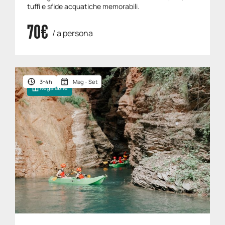
tuffi e sfide acquatiche memorabili.
70€
/ a persona
3-4h
Mag - Set
Regalabile