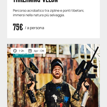
Percorso acrobatico tra zipline e ponti tibetani,
immersi nella natura più selvaggia.
75€
/ a persona
1-2h
Apr - Ott
Regalabile