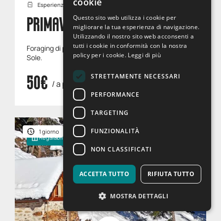
cookie
Esperienze
ENGLISH
Questo sito web utilizza i cookie per
PRIMAVERA GOURMET
migliorare la tua esperienza di navigazione.
Utilizzando il nostro sito web acconsenti a
tutti i cookie in conformità con la nostra
Foraging di primavera tra erbe e fiori eduli della Val di
policy per i cookie.
Leggi di più
Sole.
STRETTAMENTE NECESSARI
50€
/ a persona
PERFORMANCE
TARGETING
FUNZIONALITÀ
1 giorno
Dic - Mar
Regalabile
NON CLASSIFICATI
ACCETTA TUTTO
RIFIUTA TUTTO
MOSTRA DETTAGLI