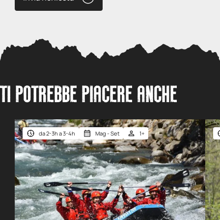
TI POTREBBE PIACERE ANCHE
da 2-3h a 3-4h
Mag - Set
1+