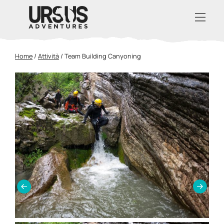
Home
/
Attività
/
Team Building Canyoning