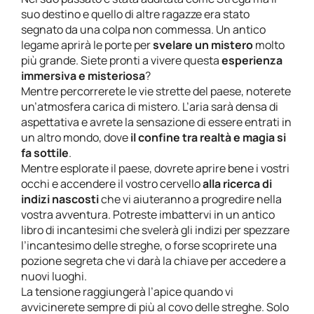
suo destino e quello di altre ragazze era stato
segnato da una colpa non commessa. Un antico
legame aprirà le porte per
svelare un mistero
molto
più grande. Siete pronti a vivere questa
esperienza
immersiva e misteriosa
?
Mentre percorrerete le vie strette del paese, noterete
un’atmosfera carica di mistero. L’aria sarà densa di
aspettativa e avrete la sensazione di essere entrati in
un altro mondo, dove
il confine tra realtà e magia si
fa sottile
.
Mentre esplorate il paese, dovrete aprire bene i vostri
occhi e accendere il vostro cervello
alla ricerca di
indizi nascosti
che vi aiuteranno a progredire nella
vostra avventura. Potreste imbattervi in un antico
libro di incantesimi che svelerà gli indizi per spezzare
l’incantesimo delle streghe, o forse scoprirete una
pozione segreta che vi darà la chiave per accedere a
nuovi luoghi.
La tensione raggiungerà l’apice quando vi
avvicinerete sempre di più al covo delle streghe. Solo