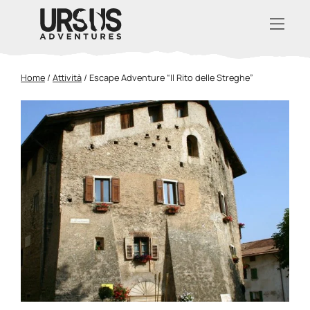
Home
/
Attività
/
Escape Adventure “Il Rito delle Streghe”