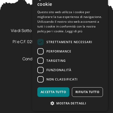
cookie
ENGLISH
Questo sito web utilizza i cookie per
migliorare la tua esperienza di navigazione.
Utilizzando il nostro sito web acconsenti a
Ursus Adventures Srl
tutti i cookie in conformità con la nostra
Via di Sotto Pila, 6 - 38026 Ossana (TN) Val di Sole
policy per i cookie.
Leggi di più
Trentino Alto Adige - Italia
P.I e C.F. 02577600220 - cap.soc. € 20.000,00 i.v.
STRETTAMENTE NECESSARI
SDI: SZLUBAI
PERFORMANCE
Condizioni di vendita e cancellazione
TARGETING
Condizioni voucher
Cookie policy
FUNZIONALITÀ
Privacy policy
NON CLASSIFICATI
Preferenze cookie
ACCETTA TUTTO
RIFIUTA TUTTO
MOSTRA DETTAGLI