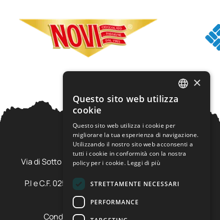
×
Questo sito web utilizza
ITALIAN
cookie
ENGLISH
Questo sito web utilizza i cookie per
migliorare la tua esperienza di navigazione.
Utilizzando il nostro sito web acconsenti a
Ursus Adventures Srl
tutti i cookie in conformità con la nostra
Via di Sotto Pila, 6 - 38026 Ossana (TN) Val di Sole
policy per i cookie.
Leggi di più
Trentino Alto Adige - Italia
P.I e C.F. 02577600220 - cap.soc. € 20.000,00 i.v.
STRETTAMENTE NECESSARI
SDI: SZLUBAI
PERFORMANCE
Condizioni di vendita e cancellazione