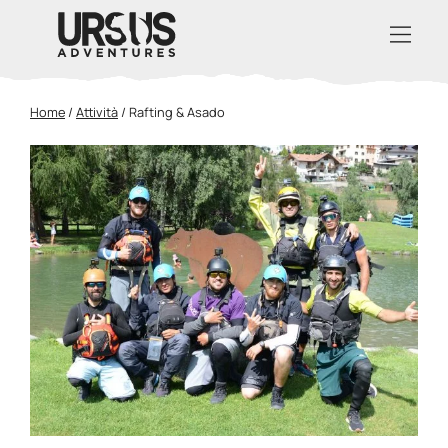
Home
/
Attività
/
Rafting & Asado