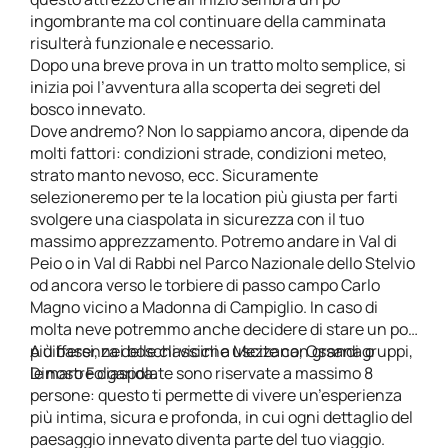
ingombrante ma col continuare della camminata
risulterà funzionale e necessario.
Dopo una breve prova in un tratto molto semplice, si
inizia poi l’avventura alla scoperta dei segreti del
bosco innevato.
Dove andremo? Non lo sappiamo ancora, dipende da
molti fattori: condizioni strade, condizioni meteo,
strato manto nevoso, ecc. Sicuramente
selezioneremo per te la location più giusta per farti
svolgere una ciaspolata in sicurezza con il tuo
massimo apprezzamento. Potremo andare in Val di
Peio o in Val di Rabbi nel Parco Nazionale dello Stelvio
od ancora verso le torbiere di passo campo Carlo
Magno vicino a Madonna di Campiglio. In caso di
molta neve potremmo anche decidere di stare un po’
più bassi, nei boschi vicini a Mezzana, Ossana o
A differenza delle classiche uscite con grandi gruppi,
Dimaro Folgarida.
le nostre ciaspolate sono riservate a massimo 8
persone: questo ti permette di vivere un’esperienza
più intima, sicura e profonda, in cui ogni dettaglio del
paesaggio innevato diventa parte del tuo viaggio.