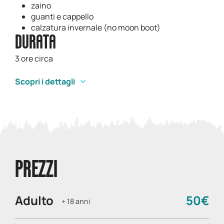
zaino
guanti e cappello
calzatura invernale (no moon boot)
DURATA
3 ore circa
Scopri i dettagli
PREZZI
Adulto
50€
+ 18 anni