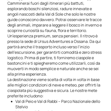
Camminerai fuori dagli itinerari più battuti,
esplorando boschi silenziosi, radure innevate e
angoli nascosti della Val di Sole che solo le nostre
guide conoscono davvero. Potrai osservare le tracce
degli animali, imparare a leggere il bosco in inverno e
scoprire curiosità su fauna, flora e territorio.
Un’esperienza premium, senza pensieri. Il ritrovo è
presso la sede di Ursus Adventures a Ossana. Da qui
partirà anche il trasporto incluso verso l’inizio
dell’escursione, per garantirti comodità e zero stress
logistico. Prima di partire, ti forniremo ciaspole e
bastoncini e ti spiegheremo come utilizzarli, così da
muoverti in modo semplice e naturale anche se sei
alla prima esperienza.
La destinazione viene scelta di volta in volta in base
alle migliori condizioni di neve e meteo, per offrirti la
ciaspolata più suggestiva e sicura. Le nostre mete
preferite includono:
Val di Peio e Val di Rabbi – Parco Nazionale dello
Stelvio