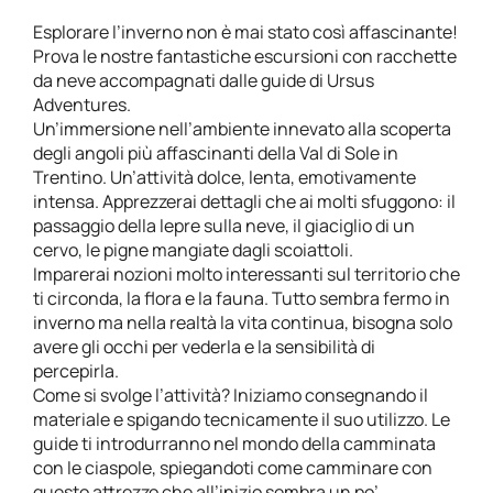
Esplorare l’inverno non è mai stato così affascinante!
Prova le nostre fantastiche escursioni con racchette
da neve accompagnati dalle guide di Ursus
Adventures.
Un’immersione nell’ambiente innevato alla scoperta
degli angoli più affascinanti della Val di Sole in
Trentino. Un’attività dolce, lenta, emotivamente
intensa. Apprezzerai dettagli che ai molti sfuggono: il
passaggio della lepre sulla neve, il giaciglio di un
cervo, le pigne mangiate dagli scoiattoli.
Imparerai nozioni molto interessanti sul territorio che
ti circonda, la flora e la fauna. Tutto sembra fermo in
inverno ma nella realtà la vita continua, bisogna solo
avere gli occhi per vederla e la sensibilità di
percepirla.
Come si svolge l’attività? Iniziamo consegnando il
materiale e spigando tecnicamente il suo utilizzo. Le
guide ti introdurranno nel mondo della camminata
con le ciaspole, spiegandoti come camminare con
questo attrezzo che all’inizio sembra un po’