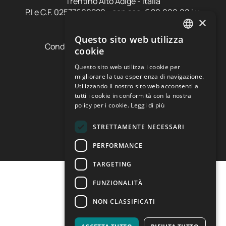
Trentino Alto Adige - Italia
P.I e C.F. 02577600220 - cap.soc. € 20.000,00 i.v.
×
SDI: SZLUBAI
Questo sito web utilizza
ITALIAN
Condizioni di vendita e cancellazione
cookie
Condizioni voucher
ENGLISH
Questo sito web utilizza i cookie per
Cookie policy
migliorare la tua esperienza di navigazione.
Privacy policy
Utilizzando il nostro sito web acconsenti a
Preferenze cookie
tutti i cookie in conformità con la nostra
policy per i cookie.
Leggi di più
STRETTAMENTE NECESSARI
PERFORMANCE
TARGETING
FUNZIONALITÀ
NON CLASSIFICATI