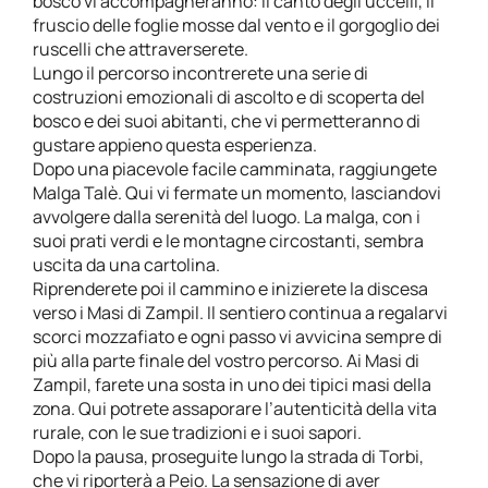
bosco vi accompagneranno: il canto degli uccelli, il
fruscio delle foglie mosse dal vento e il gorgoglio dei
ruscelli che attraverserete.
Lungo il percorso incontrerete una serie di
costruzioni emozionali di ascolto e di scoperta del
bosco e dei suoi abitanti, che vi permetteranno di
gustare appieno questa esperienza.
Dopo una piacevole facile camminata, raggiungete
Malga Talè. Qui vi fermate un momento, lasciandovi
avvolgere dalla serenità del luogo. La malga, con i
suoi prati verdi e le montagne circostanti, sembra
uscita da una cartolina.
Riprenderete poi il cammino e inizierete la discesa
verso i Masi di Zampil. Il sentiero continua a regalarvi
scorci mozzafiato e ogni passo vi avvicina sempre di
più alla parte finale del vostro percorso. Ai Masi di
Zampil, farete una sosta in uno dei tipici masi della
zona. Qui potrete assaporare l’autenticità della vita
rurale, con le sue tradizioni e i suoi sapori.
Dopo la pausa, proseguite lungo la strada di Torbi,
che vi riporterà a Peio. La sensazione di aver