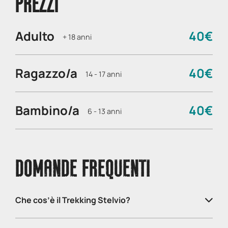
PREZZI
Adulto
40€
+ 18 anni
Ragazzo/a
40€
14 - 17 anni
Bambino/a
40€
6 - 13 anni
DOMANDE FREQUENTI
Che cos’è il Trekking Stelvio?
Si tratta di uno splendido itinerario ad anello di mezza
giornata nel cuore del
Parco Nazionale dello Stelvio
.