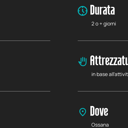
Durata
2 o + giorni
Attrezzatu
in base all'attivi
Dove
Ossana