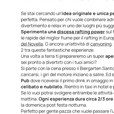
Se stai cercando un’
idea originale e unica p
perfetta. Pensato per chi vuole combinare adr
divertimento e relax in uno dei luoghi più sugg
Sperimenta una
discesa rafting power
sul 
le rapide del miglior fiume per il rafting in E
del Novella
. O ancora un’attività di
canyoning
,
2 tra queste fantastiche esperienze.
Una volta a terra ti prepareremo un super
aper
sei pronto a divertirti con i tuoi amici?
Si parte con la cena presso il Biergarten Sant
caricarsi, i giri del motore iniziano a salire. Ed
Pub
dove riceverai il primo drink in omaggio i
celibato e nubilato.
Rientro in taxi in hotel 
Se lo vuoi potrai svolgere entrambe le attività
mattina.
Ogni esperienza dura circa 2/3 ore
la domenica post festa notturna.
Perfetto per gente pazza che vuole passare l’ul