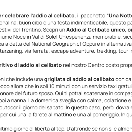
er celebrare l’addio al celibato
, il pacchetto
“Una Nott
enalina, buon cibo e una festa indimenticabile, questo p
estivi del Trentino. Scopri un
Addio al Celibato unico, o
fiume Noce in Val di Sole! Un’esperienza memorabile, sic
uropa a detta del National Geographic! Oppure in alternativ
tarzaning,
via ferrata,
escape adventure,
trekking
,
tour i
itivo di addio al celibato
nel nostro Centro posto proprio 
oni che include una
grigliata di addio al celibato
con car
 ecco allora che in soli 10 minuti con un servizio taxi gratui
n onore del futuro sposo. Qui ti potrai scatenare in comp
e poi a nanna. La domenica sveglia con calma, colazione e 
 outdoor il giorno del sabato. In questo caso, però, dovra
per cui una la farete al mattino e una al pomeriggio. In 
timo giorno di libertà al top. D’altronde se non si è alme