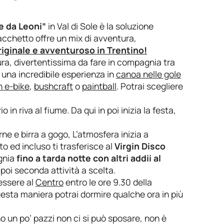
e da Leoni”
in Val di Sole è la soluzione
acchetto offre un mix di avventura,
riginale e avventuroso in Trentino!
ura, divertentissima da fare in compagnia tra
a una incredibile esperienza in
canoa nelle gole
n e-bike
,
bushcraft
o
paintball
. Potrai scegliere
in riva al fiume. Da qui in poi inizia la festa,
ne e birra a gogo, L’atmosfera inizia a
to ed incluso ti trasferisce al
Virgin Disco
agnia
fino a tarda notte con altri addii al
poi seconda attività a scelta.
iessere al
Centro
entro le ore 9.30 della
questa maniera potrai dormire qualche ora in più
no un po’ pazzi non ci si può sposare, non è