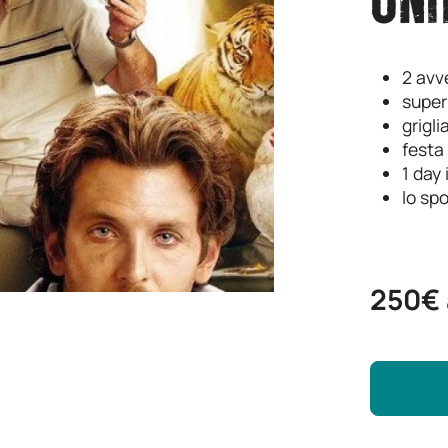
UNA
2 avv
super 
grigli
festa 
1 day
lo sp
250€ 